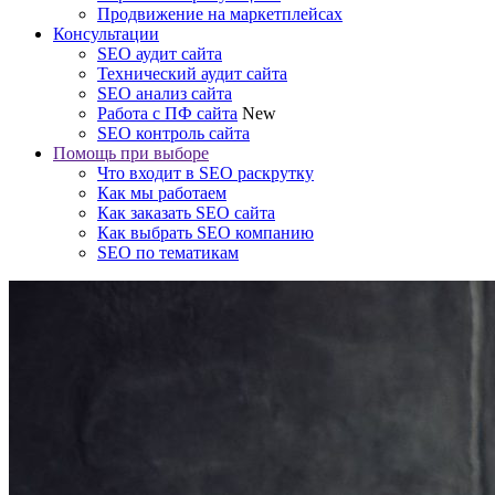
Продвижение на маркетплейсах
Консультации
SEO аудит сайта
Технический аудит сайта
SEO анализ сайта
Работа с ПФ сайта
New
SEO контроль сайта
Помощь при выборе
Что входит в SEO раскрутку
Как мы работаем
Как заказать SEO сайта
Как выбрать SEO компанию
SEO по тематикам