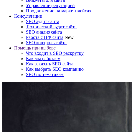
Виджеты для сайта
Управление репутацией
Продвижение на маркетплейсах
Консультации
SEO аудит сайта
Технический аудит сайта
SEO анализ сайта
Работа с ПФ сайта
New
SEO контроль сайта
Помощь при выборе
Что входит в SEO раскрутку
Как мы работаем
Как заказать SEO сайта
Как выбрать SEO компанию
SEO по тематикам