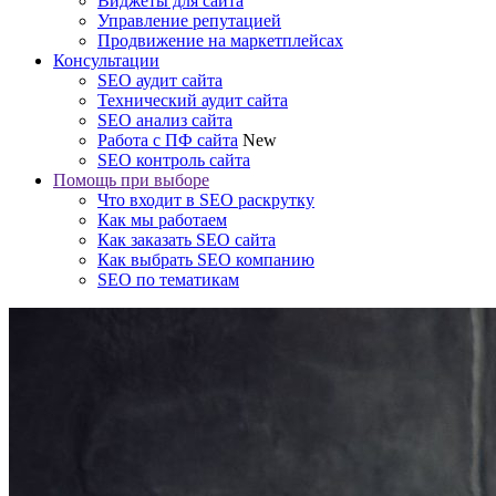
Виджеты для сайта
Управление репутацией
Продвижение на маркетплейсах
Консультации
SEO аудит сайта
Технический аудит сайта
SEO анализ сайта
Работа с ПФ сайта
New
SEO контроль сайта
Помощь при выборе
Что входит в SEO раскрутку
Как мы работаем
Как заказать SEO сайта
Как выбрать SEO компанию
SEO по тематикам