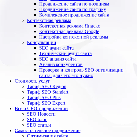
Продвижение сайта по позициям
Продвижение сайта по трафику
Комплексное продвижение сайта
Контекстная реклама
Контекстная реклама Яндекс
Контекстная реклама Google
Настройка контекстной рекламы
Консультации
SEO аудит сайта
Технический аудит сайта
SEO анализ сайта
Анализ конкурентов
Проверка и контроль SEO оптимизации
сайта: для чего это нужно
Стоимость услуг
Тариф SEO Region
Тариф SEO Standart
Тариф SEO Plus
Тариф SEO Expert
Все о СЕО-продвижении
SEO Новости
SEO блог
SEO статьи
Самостоятельное продвижение
Оптимизация сайта