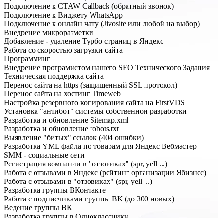
Подключение к CTAW Callback (обратный звонок)
Подключение к Виджету WhatsApp
Подключение к онлайн чату (Jivosite или любой на выбор)
Внедрение микроразметки
Добавление - удаление Турбо страниц в Яндекс
Работа со скоростью загрузки сайта
Программинг
Внедрение програмистом нашего SEO Технического Задания
Техническая поддержка сайта
Перенос сайта на https (защищенный SSL протокол)
Перенос сайта на хостинг Timeweb
Настройка резервного копирования сайта на FirstVDS
Установка "антибот" системы собственной разработки
Разработка и обновление Sitemap.xml
Разработка и обновление robots.txt
Выявление "битых" ссылок (404 ошибки)
Разработка YML файла по товарам для Яндекс Вебмастер
SMM - социальные сети
Регистрация компании в "отзовиках" (spr, yell ...)
Работа с отзывами в Яндекс (рейтинг организации Ябизнес)
Работа с отзывами в "отзовиках" (spr, yell ...)
Разработка группы ВКонтакте
Работа с подписчиками группы ВК (до 300 новых)
Ведение группы ВК
Разработка группы в Одноклассники