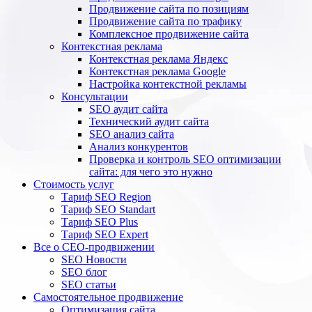
Продвижение сайта по позициям
Продвижение сайта по трафику
Комплексное продвижение сайта
Контекстная реклама
Контекстная реклама Яндекс
Контекстная реклама Google
Настройка контекстной рекламы
Консультации
SEO аудит сайта
Технический аудит сайта
SEO анализ сайта
Анализ конкурентов
Проверка и контроль SEO оптимизации
сайта: для чего это нужно
Стоимость услуг
Тариф SEO Region
Тариф SEO Standart
Тариф SEO Plus
Тариф SEO Expert
Все о СЕО-продвижении
SEO Новости
SEO блог
SEO статьи
Самостоятельное продвижение
Оптимизация сайта