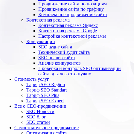
Продвижение сайта по позициям
Продвижение сайта по трафику
Комплексное продвижение сайта
Контекстная реклама
Контекстная реклама Яндекс
Контекстная реклама Google
Настройка контекстной рекламы
Консультации
SEO аудит сайта
Технический аудит сайта
SEO анализ сайта
Анализ конкурентов
Проверка и контроль SEO оптимизации
сайта: для чего это нужно
Стоимость услуг
Тариф SEO Region
Тариф SEO Standart
Тариф SEO Plus
Тариф SEO Expert
Все о СЕО-продвижении
SEO Новости
SEO блог
SEO статьи
Самостоятельное продвижение
Оптимизация сайта