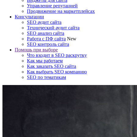
Виджеты для сайта
Управление репутацией
Продвижение на маркетплейсах
Консультации
SEO аудит сайта
Технический аудит сайта
SEO анализ сайта
Работа с ПФ сайта
New
SEO контроль сайта
Помощь при выборе
Что входит в SEO раскрутку
Как мы работаем
Как заказать SEO сайта
Как выбрать SEO компанию
SEO по тематикам