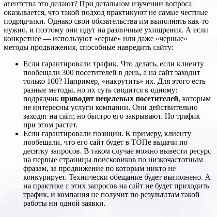
агентства это делают? При детальном изучении вопроса
оказывается, что такой подход практикуют не самые честные
подрядчики. Однако свои обязательства им выполнять как-то
нужно, и поэтому они идут на различные ухищрения. А если
конкретнее — используют «серые» или даже «черные»
методы продвижения, способные навредить сайту:
Если гарантировали трафик. Что делать, если клиенту
пообещали 300 посетителей в день, а на сайт заходит
только 100? Например, «накрутить» их. Для этого есть
разные методы, но их суть сводится к одному:
подрядчик
приводит нецелевых посетителей
, которым
не интересны услуги компании. Они действительно
заходят на сайт, но быстро его закрывают. Но трафик
при этом растет.
Если гарантировали позиции. К примеру, клиенту
пообещали, что его сайт будет в ТОПе выдачи по
десятку запросов. В таком случае можно вывести ресурс
на первые страницы поисковиков по низкочастотным
фразам, за продвижение по которым никто не
конкурирует. Технически обещание будет выполнено. А
на практике с этих запросов на сайт не будет приходить
трафик, и компания не получит по результатам такой
работы ни одной заявки.