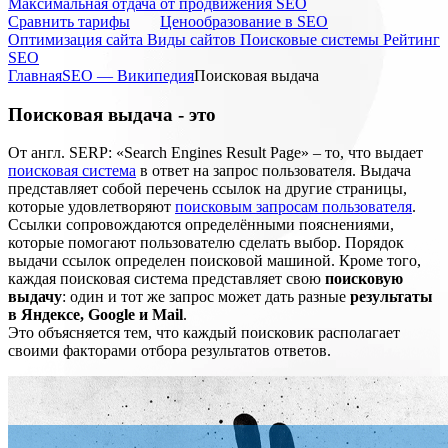
Максимальная отдача от продвижения SEO
Cравнить тарифы
Ценообразование в SEO
Оптимизация сайта
Виды сайтов
Поисковые системы
Рейтинг
SEO
Главная
SEO — Википедия
Поисковая выдача
Поисковая выдача - это
От англ. SERP: «Search Engines Result Page» – то, что выдает
поисковая система
в ответ на запрос пользователя. Выдача
представляет собой перечень ссылок на другие страницы,
которые удовлетворяют
поисковым запросам пользователя
.
Ссылки сопровождаются определёнными пояснениями,
которые помогают пользователю сделать выбор. Порядок
выдачи ссылок определен поисковой машиной. Кроме того,
каждая поисковая система представляет свою
поисковую
выдачу
: один и тот же запрос может дать разные
результаты
в Яндексе, Google и Mail
.
Это объясняется тем, что каждый поисковик располагает
своими факторами отбора результатов ответов.