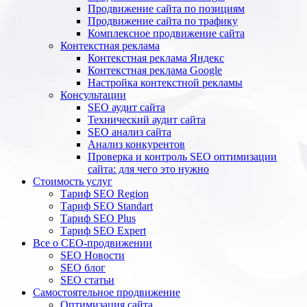
Продвижение сайта по позициям
Продвижение сайта по трафику
Комплексное продвижение сайта
Контекстная реклама
Контекстная реклама Яндекс
Контекстная реклама Google
Настройка контекстной рекламы
Консультации
SEO аудит сайта
Технический аудит сайта
SEO анализ сайта
Анализ конкурентов
Проверка и контроль SEO оптимизации
сайта: для чего это нужно
Стоимость услуг
Тариф SEO Region
Тариф SEO Standart
Тариф SEO Plus
Тариф SEO Expert
Все о СЕО-продвижении
SEO Новости
SEO блог
SEO статьи
Самостоятельное продвижение
Оптимизация сайта