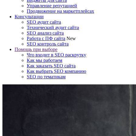
Виджеты для сайта
Управление репутацией
Продвижение на маркетплейсах
Консультации
SEO аудит сайта
Технический аудит сайта
SEO анализ сайта
Работа с ПФ сайта
New
SEO контроль сайта
Помощь при выборе
Что входит в SEO раскрутку
Как мы работаем
Как заказать SEO сайта
Как выбрать SEO компанию
SEO по тематикам