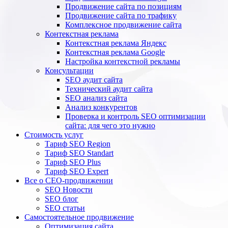
Продвижение сайта по позициям
Продвижение сайта по трафику
Комплексное продвижение сайта
Контекстная реклама
Контекстная реклама Яндекс
Контекстная реклама Google
Настройка контекстной рекламы
Консультации
SEO аудит сайта
Технический аудит сайта
SEO анализ сайта
Анализ конкурентов
Проверка и контроль SEO оптимизации
сайта: для чего это нужно
Стоимость услуг
Тариф SEO Region
Тариф SEO Standart
Тариф SEO Plus
Тариф SEO Expert
Все о СЕО-продвижении
SEO Новости
SEO блог
SEO статьи
Самостоятельное продвижение
Оптимизация сайта