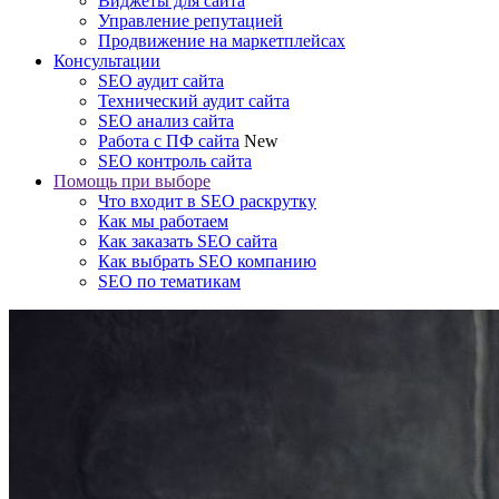
Виджеты для сайта
Управление репутацией
Продвижение на маркетплейсах
Консультации
SEO аудит сайта
Технический аудит сайта
SEO анализ сайта
Работа с ПФ сайта
New
SEO контроль сайта
Помощь при выборе
Что входит в SEO раскрутку
Как мы работаем
Как заказать SEO сайта
Как выбрать SEO компанию
SEO по тематикам