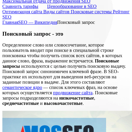
Максимальная отдача от продвижения SEO
Cравнить тарифы
Ценообразование в SEO
Оптимизация сайта
Виды сайтов
Поисковые системы
Рейтинг
SEO
Главная
SEO — Википедия
Поисковый запрос
Поисковый запрос - это
Определенное слово или словосочетание, которое
пользователь вводит при поиске в специальной строке
поисковика чтобы получить список всех сайтов, в которых
данное слово, фраза, выражение встречается.
Поисковые
запросы
используются с целью получить поисковую выдачу.
Поисковой запрос синонимичен ключевой фразе. В SEO-
практике их используют для выведения веб-ресурсов на
заданные позиции в выдаче. Для этого составляют
семантическое ядро
— список ключевых фраз, на основе
которых осуществляется
продвижение сайта
. Поисковые
запросы подразделяются на
низкочастотные
,
среднечастотные
и
высокочастотные
.