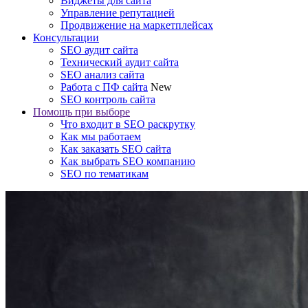
Виджеты для сайта
Управление репутацией
Продвижение на маркетплейсах
Консультации
SEO аудит сайта
Технический аудит сайта
SEO анализ сайта
Работа с ПФ сайта
New
SEO контроль сайта
Помощь при выборе
Что входит в SEO раскрутку
Как мы работаем
Как заказать SEO сайта
Как выбрать SEO компанию
SEO по тематикам