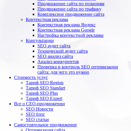
Продвижение сайта по позициям
Продвижение сайта по трафику
Комплексное продвижение сайта
Контекстная реклама
Контекстная реклама Яндекс
Контекстная реклама Google
Настройка контекстной рекламы
Консультации
SEO аудит сайта
Технический аудит сайта
SEO анализ сайта
Анализ конкурентов
Проверка и контроль SEO оптимизации
сайта: для чего это нужно
Стоимость услуг
Тариф SEO Region
Тариф SEO Standart
Тариф SEO Plus
Тариф SEO Expert
Все о СЕО-продвижении
SEO Новости
SEO блог
SEO статьи
Самостоятельное продвижение
Оптимизация сайта