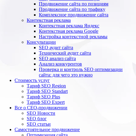
Продвижение сайта по позициям
Продвижение сайта по трафику
Комплексное продвижение сайта
Контекстная реклама
Контекстная реклама Яндекс
Контекстная реклама Google
Настройка контекстной рекламы
Консультации
SEO аудит сайта
Технический аудит сайта
SEO анализ сайта
Анализ конкурентов
Проверка и контроль SEO оптимизации
сайта: для чего это нужно
Стоимость услуг
Тариф SEO Region
Тариф SEO Standart
Тариф SEO Plus
Тариф SEO Expert
Все о СЕО-продвижении
SEO Новости
SEO блог
SEO статьи
Самостоятельное продвижение
Оптимизация сайта