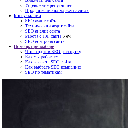
Виджеты для сайта
Управление репутацией
Продвижение на маркетплейсах
Консультации
SEO аудит сайта
Технический аудит сайта
SEO анализ сайта
Работа с ПФ сайта
New
SEO контроль сайта
Помощь при выборе
Что входит в SEO раскрутку
Как мы работаем
Как заказать SEO сайта
Как выбрать SEO компанию
SEO по тематикам