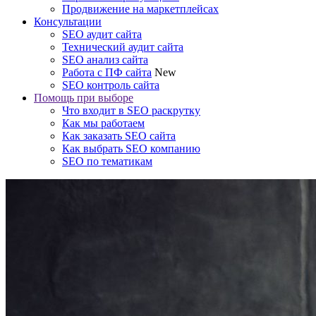
Продвижение на маркетплейсах
Консультации
SEO аудит сайта
Технический аудит сайта
SEO анализ сайта
Работа с ПФ сайта
New
SEO контроль сайта
Помощь при выборе
Что входит в SEO раскрутку
Как мы работаем
Как заказать SEO сайта
Как выбрать SEO компанию
SEO по тематикам