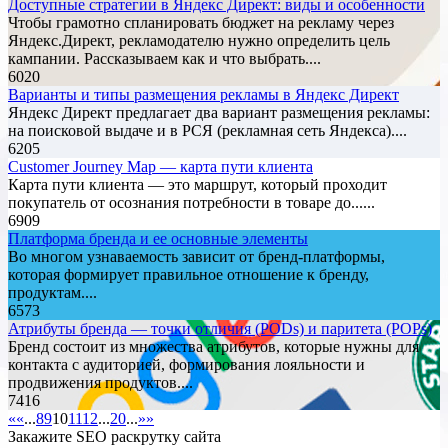
Доступные стратегии в Яндекс Директ: виды и особенности
Чтобы грамотно спланировать бюджет на рекламу через
Яндекс.Директ, рекламодателю нужно определить цель
кампании. Рассказываем как и что выбрать....
6020
Варианты и типы размещения рекламы в Яндекс Директ
Яндекс Директ предлагает два вариант размещения рекламы:
на поисковой выдаче и в РСЯ (рекламная сеть Яндекса)....
6205
Customer Journey Map — карта пути клиента
Карта пути клиента — это маршрут, который проходит
покупатель от осознания потребности в товаре до......
6909
Платформа бренда и ее основные элементы
Во многом узнаваемость зависит от бренд-платформы,
которая формирует правильное отношение к бренду,
продуктам....
6573
Атрибуты бренда — точки отличия (PODs) и паритета (POPs)
Бренд состоит из множества атрибутов, которые нужны для
контакта с аудиторией, формирования лояльности и
продвижения продуктов....
7416
«
«
...
8
9
10
11
12
...
20
...
»
»
Закажите SEO
раскрутку сайта