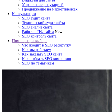
Виджеты для сайта
Управление репутацией
Продвижение на маркетплейсах
Консультации
SEO аудит сайта
Технический аудит сайта
SEO анализ сайта
Работа с ПФ сайта
New
SEO контроль сайта
Помощь при выборе
Что входит в SEO раскрутку
Как мы работаем
Как заказать SEO сайта
Как выбрать SEO компанию
SEO по тематикам