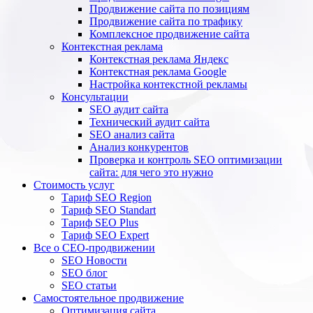
Продвижение сайта по позициям
Продвижение сайта по трафику
Комплексное продвижение сайта
Контекстная реклама
Контекстная реклама Яндекс
Контекстная реклама Google
Настройка контекстной рекламы
Консультации
SEO аудит сайта
Технический аудит сайта
SEO анализ сайта
Анализ конкурентов
Проверка и контроль SEO оптимизации
сайта: для чего это нужно
Стоимость услуг
Тариф SEO Region
Тариф SEO Standart
Тариф SEO Plus
Тариф SEO Expert
Все о СЕО-продвижении
SEO Новости
SEO блог
SEO статьи
Самостоятельное продвижение
Оптимизация сайта