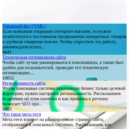
Товарный фид (YML)
Если компания открывает интернет-магазин, то нужно
позаботиться о постоянном продвижении конкретных товаров
и удобном товарном поиске. Чтобы упростить эту работу,
рекомендуем испол...
6641
Техническая оптимизация сайта
Чтобы сайт лучше ранжировался в поисковиках, а также был
удобен для пользователей, проводят его техническую
оптимизацию....
10652
Региональность сайта
Чтобы поисковые системы показывали бизнес только целевой
аудитории, нужно настроить региональность. Рассказываем
подробнее об этом понятии и как привязка к региону
помогает SEO про...
5683
Что такое мета-теги
Мета-теги влияют на ранжирование страниц сайта,
отображение в поисковых системах. Рассказываем, как