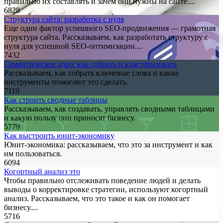
правильно их составлять и зачем они нужны на сайте....
6828
Структура сайта: разработка с нуля
Еще один фактор успешного SEO-продвижения — грамотная
структура сайта. Рассказываем, как разработать структуру с
нуля для успешной SEO-оптимизации....
7432
Семантическое ядро: как собрать и кластеризовать
Рассказываем, как собрать ключевые слова и какие
инструменты помогают это сделать.
7119
Как строить сводные таблицы
Рассказываем, как создавать, управлять сводными таблицами
и какую пользу они приносят бизнесу.
5779
Как выстроить юнит-экономику
Юнит-экономика: рассказываем, что это за инструмент и как
им пользоваться.
6094
Когортный анализ это
Чтобы правильно отслеживать поведение людей и делать
выводы о корректировке стратегии, используют когортный
анализ. Рассказываем, что это такое и как он помогает
бизнесу....
5716