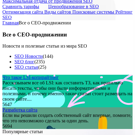
Максимальная отдача от продвижения SEO
Cравнить тарифы
Ценообразование в SEO
Оптимизация сайта
Виды сайтов
Поисковые системы
Рейтинг
SEO
Главная
Все о СЕО-продвижении
Все о
СЕО-продвижении
Новости и полезные статьи из мира SEO
SEO Новости
(144)
SEO блог
(235)
SEO статьи
(25)
Что такое LSI-копирайтинг
Рассказываем все об LSI: как составить ТЗ, как правильно
писать тексты, чтобы они были информативными и
полезными, и почему именно такие статьи стоит размещать на
своем сайте....
5647
Разработка сайта
Если вы решили создать собственный сайт впервые, помните,
что это невозможно сделать за один день.
5694
Популярные статьи