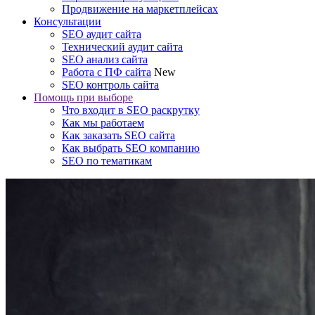
Продвижение на маркетплейсах
Консультации
SEO аудит сайта
Технический аудит сайта
SEO анализ сайта
Работа с ПФ сайта
New
SEO контроль сайта
Помощь при выборе
Что входит в SEO раскрутку
Как мы работаем
Как заказать SEO сайта
Как выбрать SEO компанию
SEO по тематикам