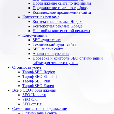
Продвижение сайта по позициям
Продвижение сайта по трафику
Комплексное продвижение сайта
Контекстная реклама
Контекстная реклама Яндекс
Контекстная реклама Google
Настройка контекстной рекламы
Консультации
SEO аудит сайта
Технический аудит сайта
SEO анализ сайта
Анализ конкурентов
Проверка и контроль SEO оптимизации
сайта: для чего это нужно
Стоимость услуг
Тариф SEO Region
Тариф SEO Standart
Тариф SEO Plus
Тариф SEO Expert
Все о СЕО-продвижении
SEO Новости
SEO блог
SEO статьи
Самостоятельное продвижение
Оптимизация сайта