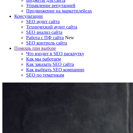
Виджеты для сайта
Управление репутацией
Продвижение на маркетплейсах
Консультации
SEO аудит сайта
Технический аудит сайта
SEO анализ сайта
Работа с ПФ сайта
New
SEO контроль сайта
Помощь при выборе
Что входит в SEO раскрутку
Как мы работаем
Как заказать SEO сайта
Как выбрать SEO компанию
SEO по тематикам