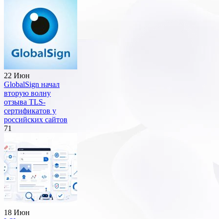
22 Июн
GlobalSign начал
вторую волну
отзыва TLS-
сертификатов у
российских сайтов
71
18 Июн