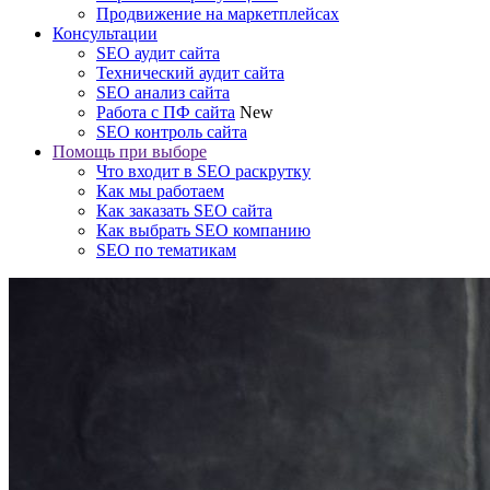
Продвижение на маркетплейсах
Консультации
SEO аудит сайта
Технический аудит сайта
SEO анализ сайта
Работа с ПФ сайта
New
SEO контроль сайта
Помощь при выборе
Что входит в SEO раскрутку
Как мы работаем
Как заказать SEO сайта
Как выбрать SEO компанию
SEO по тематикам