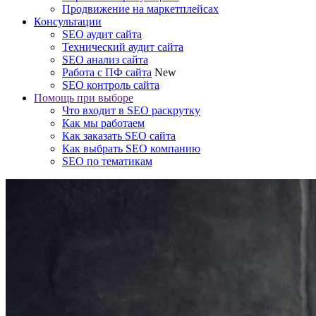
Продвижение на маркетплейсах
Консультации
SEO аудит сайта
Технический аудит сайта
SEO анализ сайта
Работа с ПФ сайта
New
SEO контроль сайта
Помощь при выборе
Что входит в SEO раскрутку
Как мы работаем
Как заказать SEO сайта
Как выбрать SEO компанию
SEO по тематикам