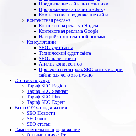
Продвижение сайта по позициям
Продвижение сайта по трафику
Комплексное продвижение сайта
Контекстная реклама
Контекстная реклама Яндекс
Контекстная реклама Google
Настройка контекстной рекламы
Консультации
SEO аудит сайта
Технический аудит сайта
SEO анализ сайта
Анализ конкурентов
Проверка и контроль SEO оптимизации
сайта: для чего это нужно
Стоимость услуг
Тариф SEO Region
Тариф SEO Standart
Тариф SEO Plus
Тариф SEO Expert
Все о СЕО-продвижении
SEO Новости
SEO блог
SEO статьи
Самостоятельное продвижение
Оптимизация сайта