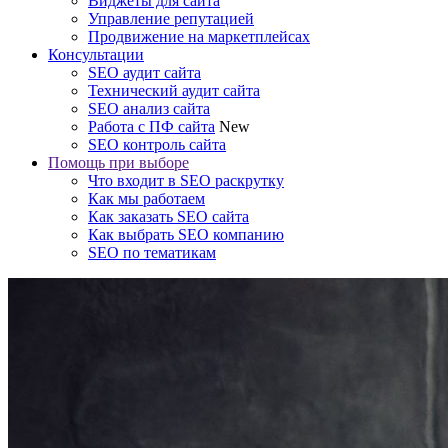
Виджеты для сайта
Управление репутацией
Продвижение на маркетплейсах
Консультации
SEO аудит сайта
Технический аудит сайта
SEO анализ сайта
Работа с ПФ сайта
New
SEO контроль сайта
Помощь при выборе
Что входит в SEO раскрутку
Как мы работаем
Как заказать SEO сайта
Как выбрать SEO компанию
SEO по тематикам