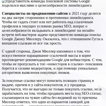
Специалисты по продвижению сайтов
в 2021 году делятся
на два лагеря: сторонники и противники линкбилдинга.
Чтобы не гадать стоит или нет работать над ссылочным
профилем в текущих условиях рынка SEO, вопрос о
целесообразности вкладывать в линкбилдинг на онлайн-
встрече веб-мастеров задачи представителю команды поиска
Google Джону Мюллеру. Оказалось, что с отношением Гугла к
внешним ссылкам не все так просто.
С одной стороны, Джон Мюллер напомнил о том, что
искусственное наращивание ссылочной массы в корне
противоречит рекомендациям Google для вебмастеров. С тем,
чтобы не пропускать в топ «инвесторов в ссылки» поисковик
борется и силами модераторов, и при помощи уникальных
алгоритмов выявления покупных линков.
За покупные ссылки могут понизить позиции страниц в
выдаче, причем и у сайта-покупателя, и у продавца.
Получается, что не выгодно не только покупать ссылки, но и
зарабатывать на том, чтобы продавать места под SEO-статьи,
ссылающиеся на чужие сайты без видимой на то причины.
Мюллер отметил, что один из вариантов санкций для