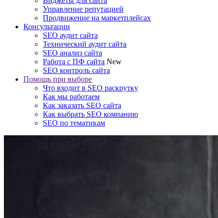
Виджеты для сайта
Управление репутацией
Продвижение на маркетплейсах
Консультации
SEO аудит сайта
Технический аудит сайта
SEO анализ сайта
Работа с ПФ сайта
New
SEO контроль сайта
Помощь при выборе
Что входит в SEO раскрутку
Как мы работаем
Как заказать SEO сайта
Как выбрать SEO компанию
SEO по тематикам