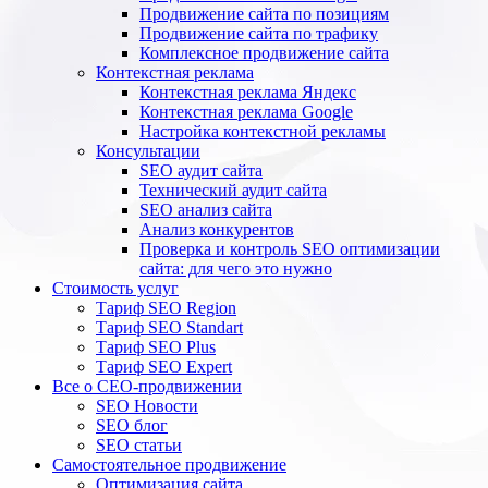
Продвижение сайта по позициям
Продвижение сайта по трафику
Комплексное продвижение сайта
Контекстная реклама
Контекстная реклама Яндекс
Контекстная реклама Google
Настройка контекстной рекламы
Консультации
SEO аудит сайта
Технический аудит сайта
SEO анализ сайта
Анализ конкурентов
Проверка и контроль SEO оптимизации
сайта: для чего это нужно
Стоимость услуг
Тариф SEO Region
Тариф SEO Standart
Тариф SEO Plus
Тариф SEO Expert
Все о СЕО-продвижении
SEO Новости
SEO блог
SEO статьи
Самостоятельное продвижение
Оптимизация сайта