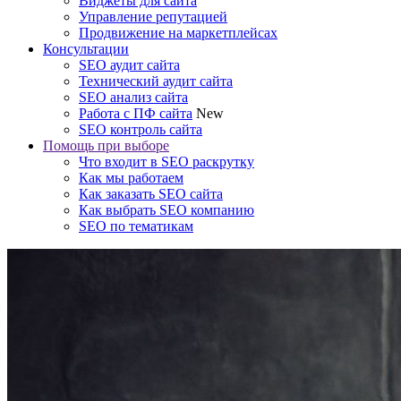
Виджеты для сайта
Управление репутацией
Продвижение на маркетплейсах
Консультации
SEO аудит сайта
Технический аудит сайта
SEO анализ сайта
Работа с ПФ сайта
New
SEO контроль сайта
Помощь при выборе
Что входит в SEO раскрутку
Как мы работаем
Как заказать SEO сайта
Как выбрать SEO компанию
SEO по тематикам