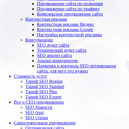
Продвижение сайта по позициям
Продвижение сайта по трафику
Комплексное продвижение сайта
Контекстная реклама
Контекстная реклама Яндекс
Контекстная реклама Google
Настройка контекстной рекламы
Консультации
SEO аудит сайта
Технический аудит сайта
SEO анализ сайта
Анализ конкурентов
Проверка и контроль SEO оптимизации
сайта: для чего это нужно
Стоимость услуг
Тариф SEO Region
Тариф SEO Standart
Тариф SEO Plus
Тариф SEO Expert
Все о СЕО-продвижении
SEO Новости
SEO блог
SEO статьи
Самостоятельное продвижение
Оптимизация сайта