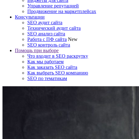
Виджеты для сайта
Управление репутацией
Продвижение на маркетплейсах
Консультации
SEO аудит сайта
Технический аудит сайта
SEO анализ сайта
Работа с ПФ сайта
New
SEO контроль сайта
Помощь при выборе
Что входит в SEO раскрутку
Как мы работаем
Как заказать SEO сайта
Как выбрать SEO компанию
SEO по тематикам