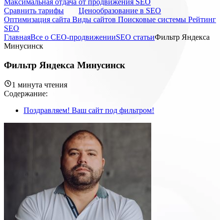
Максимальная отдача от продвижения SEO
Cравнить тарифы
Ценообразование в SEO
Оптимизация сайта
Виды сайтов
Поисковые системы
Рейтинг
SEO
Главная
Все о СЕО-продвижении
SEO статьи
Фильтр Яндекса
Минусинск
Фильтр Яндекса Минусинск
1 минута чтения
Содержание:
Поздравляем! Ваш сайт под фильтром!