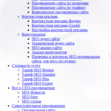
Продвижение сайта по позициям
Продвижение сайта по трафику
Комплексное продвижение сайта
Контекстная реклама
Контекстная реклама Яндекс
Контекстная реклама Google
Настройка контекстной рекламы
Консультации
SEO аудит сайта
Технический аудит сайта
SEO анализ сайта
Анализ конкурентов
Проверка и контроль SEO оптимизации
сайта: для чего это нужно
Стоимость услуг
Тариф SEO Region
Тариф SEO Standart
Тариф SEO Plus
Тариф SEO Expert
Все о СЕО-продвижении
SEO Новости
SEO блог
SEO статьи
Самостоятельное продвижение
Оптимизация сайта