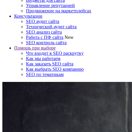
Виджеты для сайта
Управление репутацией
Продвижение на маркетплейсах
Консультации
SEO аудит сайта
Технический аудит сайта
SEO анализ сайта
Работа с ПФ сайта
New
SEO контроль сайта
Помощь при выборе
Что входит в SEO раскрутку
Как мы работаем
Как заказать SEO сайта
Как выбрать SEO компанию
SEO по тематикам