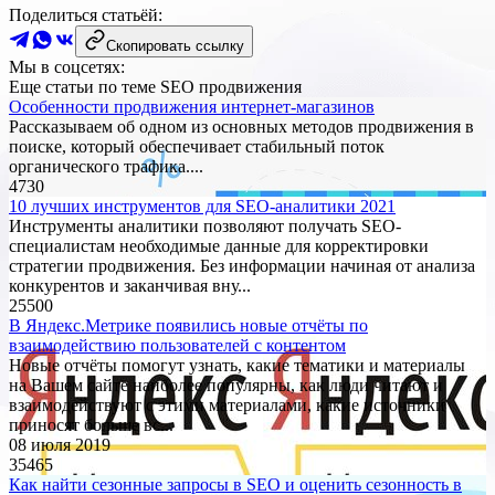
Поделиться статьёй:
Скопировать ссылку
Мы в соцсетях:
Еще статьи по теме SEO продвижения
Особенности продвижения интернет-магазинов
Рассказываем об одном из основных методов продвижения в
поиске, который обеспечивает стабильный поток
органического трафика....
4730
10 лучших инструментов для SEO-аналитики 2021
Инструменты аналитики позволяют получать SEO-
специалистам необходимые данные для корректировки
стратегии продвижения. Без информации начиная от анализа
конкурентов и заканчивая вну...
25500
В Яндекс.Метрике появились новые отчёты по
взаимодействию пользователей с контентом
Новые отчёты помогут узнать, какие тематики и материалы
на Вашем сайте наиболее популярны, как люди читают и
взаимодействуют с этими материалами, какие источники
приносят больше вс...
08 июля 2019
35465
Как найти сезонные запросы в SEO и оценить сезонность в