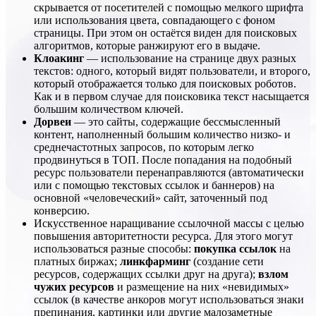
скрывается от посетителей с помощью мелкого шрифта
или использования цвета, совпадающего с фоном
страницы. При этом он остаётся виден для поисковых
алгоритмов, которые ранжируют его в выдаче.
Клоакинг
— использование на странице двух разных
текстов: одного, который видят пользователи, и второго,
который отображается только для поисковых роботов.
Как и в первом случае для поисковика текст насыщается
большим количеством ключей.
Дорвеи
— это сайты, содержащие бессмысленный
контент, наполненный большим количество низко- и
среднечастотных запросов, по которым легко
продвинуться в ТОП. После попадания на подобный
ресурс пользователи перенаправляются (автоматически
или с помощью текстовых ссылок и баннеров) на
основной «человеческий» сайт, заточенный под
конверсию.
Искусственное наращивание ссылочной массы с целью
повышения авторитетности ресурса. Для этого могут
использоваться разные способы:
покупка ссылок
на
платных биржах;
линкфарминг
(создание сети
ресурсов, содержащих ссылки друг на друга);
взлом
чужих ресурсов
и размещение на них «невидимых»
ссылок (в качестве анкоров могут использоваться знаки
препинания, картинки или другие малозаметные