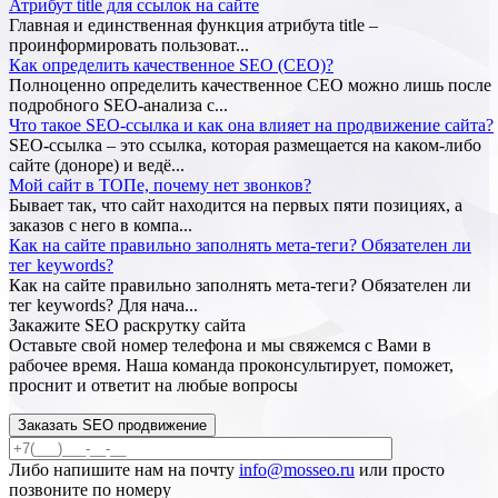
Атрибут title для ссылок на сайте
Главная и единственная функция атрибута title –
проинформировать пользоват...
Как определить качественное SEO (СЕО)?
Полноценно определить качественное СЕО можно лишь после
подробного SEO-анализа с...
Что такое SEO-ссылка и как она влияет на продвижение сайта?
SEO-ссылка – это ссылка, которая размещается на каком-либо
сайте (доноре) и ведё...
Мой сайт в ТОПе, почему нет звонков?
Бывает так, что сайт находится на первых пяти позициях, а
заказов с него в компа...
Как на сайте правильно заполнять мета-теги? Обязателен ли
тег keywords?
Как на сайте правильно заполнять мета-теги? Обязателен ли
тег keywords? Для нача...
Закажите SEO
раскрутку сайта
Оставьте свой номер телефона и мы свяжемся с Вами в
рабочее время. Наша команда проконсультирует, поможет,
проснит и ответит на любые вопросы
Заказать SEO продвижение
Либо напишите нам на почту
info@mosseo.ru
или просто
позвоните по номеру