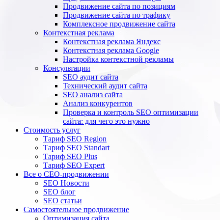
Продвижение сайта по позициям
Продвижение сайта по трафику
Комплексное продвижение сайта
Контекстная реклама
Контекстная реклама Яндекс
Контекстная реклама Google
Настройка контекстной рекламы
Консультации
SEO аудит сайта
Технический аудит сайта
SEO анализ сайта
Анализ конкурентов
Проверка и контроль SEO оптимизации
сайта: для чего это нужно
Стоимость услуг
Тариф SEO Region
Тариф SEO Standart
Тариф SEO Plus
Тариф SEO Expert
Все о СЕО-продвижении
SEO Новости
SEO блог
SEO статьи
Самостоятельное продвижение
Оптимизация сайта