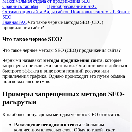
Максимальная отдача от продвижения SEO
Cравнить тарифы
Ценообразование в SEO
Оптимизация сайта
Виды сайтов
Поисковые системы
Рейтинг
SEO
Главная
FAQ
Что такое черные методы SEO (СЕО)
продвижения сайта?
Что такое черное SEO?
Что такое черные методы SEO (СЕО) продвижения сайта?
Чёрными называют
методы продвижения сайта
, которые
запрещены поисковыми системами. Они позволяют добиться
быстрого эффекта в виде роста позиций ресурса или
привлечения трафика. Однако происходит это путём обмана
поисковых алгоритмов.
Примеры запрещенных методов SEO-
раскрутки
К наиболее популярным методам чёрного СЕО относятся:
Размещение невидимого текста
с большим
количеством ключевых слов. Обычно такой текст