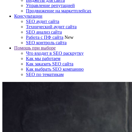
Виджеты для сайта
Управление репутацией
Продвижение на маркетплейсах
Консультации
SEO аудит сайта
Технический аудит сайта
SEO анализ сайта
Работа с ПФ сайта
New
SEO контроль сайта
Помощь при выборе
Что входит в SEO раскрутку
Как мы работаем
Как заказать SEO сайта
Как выбрать SEO компанию
SEO по тематикам