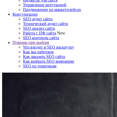
Виджеты для сайта
Управление репутацией
Продвижение на маркетплейсах
Консультации
SEO аудит сайта
Технический аудит сайта
SEO анализ сайта
Работа с ПФ сайта
New
SEO контроль сайта
Помощь при выборе
Что входит в SEO раскрутку
Как мы работаем
Как заказать SEO сайта
Как выбрать SEO компанию
SEO по тематикам