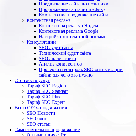
Продвижение сайта по позициям
Продвижение сайта по трафику
Комплексное продвижение сайта
Контекстная реклама
Контекстная реклама Яндекс
Контекстная реклама Google
Настройка контекстной рекламы
Консультации
SEO аудит сайта
Технический аудит сайта
SEO анализ сайта
Анализ конкурентов
Проверка и контроль SEO оптимизации
сайта: для чего это нужно
Стоимость услуг
Тариф SEO Region
Тариф SEO Standart
Тариф SEO Plus
Тариф SEO Expert
Все о СЕО-продвижении
SEO Новости
SEO блог
SEO статьи
Самостоятельное продвижение
Оптимизация сайта