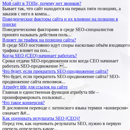
Мой сайт в ТОПе, почему нет звонков?
Бывает так, что сайт находится на первых пяти позициях, а
заказов с него в компа...
Поведенческие факторы сайта и их влияние на позиции в
поиске
Поведенческими факторами в среде SEO-специалистов
принято называть действия поль...
Влияет ли трафик на позиции сайта?
В среде SEO постоянно идут споры насколько объём входящего
трафика влияет на поз...
Когда SEO (СЕО) начинает работать?
Сроки отдачи SEO-продвижения или когда СЕО начинает
работать SEO-продвижение ...
Что будет, если прекратить SEO-продвижение сайта?
Что будет, если прекратить SEO-продвижение сайта? SEO-
продвижение сайта невозмож...
Атрибут title для ссылок на сайте
Главная и единственная функция атрибута title –
проинформировать пользоват...
Что такое конверсия?
В дословном переводе с латинского языка термин «конверсия»
означает &#...
Как оценивать результаты SEO (СЕО)?
Перед тем, как оценивать результаты SEO, нужно в первую
очередь определить какие...