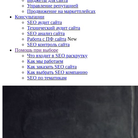
Виджеты для сайта
Управление репутацией
Продвижение на маркетплейсах
Консультации
SEO аудит сайта
Технический аудит сайта
SEO анализ сайта
Работа с ПФ сайта
New
SEO контроль сайта
Помощь при выборе
Что входит в SEO раскрутку
Как мы работаем
Как заказать SEO сайта
Как выбрать SEO компанию
SEO по тематикам