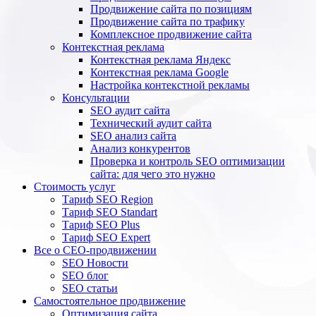
Продвижение сайта по позициям
Продвижение сайта по трафику
Комплексное продвижение сайта
Контекстная реклама
Контекстная реклама Яндекс
Контекстная реклама Google
Настройка контекстной рекламы
Консультации
SEO аудит сайта
Технический аудит сайта
SEO анализ сайта
Анализ конкурентов
Проверка и контроль SEO оптимизации
сайта: для чего это нужно
Стоимость услуг
Тариф SEO Region
Тариф SEO Standart
Тариф SEO Plus
Тариф SEO Expert
Все о СЕО-продвижении
SEO Новости
SEO блог
SEO статьи
Самостоятельное продвижение
Оптимизация сайта