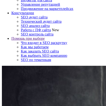
Виджеты для сайта
Управление репутацией
Продвижение на маркетплейсах
Консультации
SEO аудит сайта
Технический аудит сайта
SEO анализ сайта
Работа с ПФ сайта
New
SEO контроль сайта
Помощь при выборе
Что входит в SEO раскрутку
Как мы работаем
Как заказать SEO сайта
Как выбрать SEO компанию
SEO по тематикам