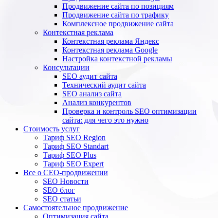
Продвижение сайта по позициям
Продвижение сайта по трафику
Комплексное продвижение сайта
Контекстная реклама
Контекстная реклама Яндекс
Контекстная реклама Google
Настройка контекстной рекламы
Консультации
SEO аудит сайта
Технический аудит сайта
SEO анализ сайта
Анализ конкурентов
Проверка и контроль SEO оптимизации
сайта: для чего это нужно
Стоимость услуг
Тариф SEO Region
Тариф SEO Standart
Тариф SEO Plus
Тариф SEO Expert
Все о СЕО-продвижении
SEO Новости
SEO блог
SEO статьи
Самостоятельное продвижение
Оптимизация сайта