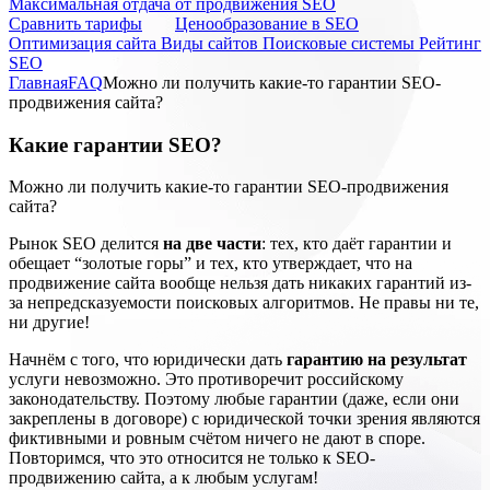
Максимальная отдача от продвижения SEO
Cравнить тарифы
Ценообразование в SEO
Оптимизация сайта
Виды сайтов
Поисковые системы
Рейтинг
SEO
Главная
FAQ
Можно ли получить какие-то гарантии SEO-
продвижения сайта?
Какие гарантии SEO?
Можно ли получить какие-то гарантии SEO-продвижения
сайта?
Рынок SEO делится
на две части
: тех, кто даёт гарантии и
обещает “золотые горы” и тех, кто утверждает, что на
продвижение сайта вообще нельзя дать никаких гарантий из-
за непредсказуемости поисковых алгоритмов. Не правы ни те,
ни другие!
Начнём с того, что юридически дать
гарантию на результат
услуги невозможно. Это противоречит российскому
законодательству. Поэтому любые гарантии (даже, если они
закреплены в договоре) с юридической точки зрения являются
фиктивными и ровным счётом ничего не дают в споре.
Повторимся, что это относится не только к SEO-
продвижению сайта, а к любым услугам!