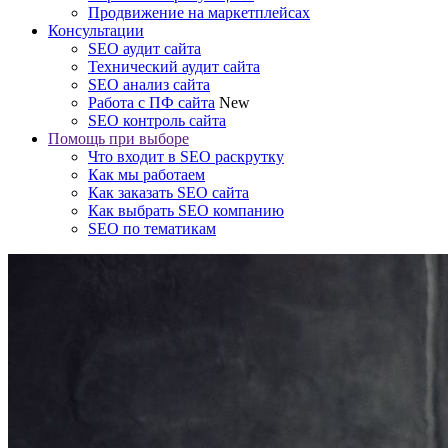
Продвижение на маркетплейсах
Консультации
SEO аудит сайта
Технический аудит сайта
SEO анализ сайта
Работа с ПФ сайта
New
SEO контроль сайта
Помощь при выборе
Что входит в SEO раскрутку
Как мы работаем
Как заказать SEO сайта
Как выбрать SEO компанию
SEO по тематикам