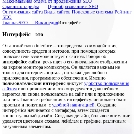
Максимальная отдача от продвижения SEO
Cравнить тарифы
Ценообразование в SEO
Оптимизация сайта
Виды сайтов
Поисковые системы
Рейтинг
SEO
Главная
SEO — Википедия
Интерфейс
Интерфейс - это
От английского interface – это средства взаимодействия,
совокупность средств и методов, при помощи которых
пользователь взаимодействует с сайтом. Говоря об
интерфейсе сайта
, речь идет о его визуальном отображении
на экране монитора компьютера. Он является важным не
только для интернет-портала, но также для любого
приложения, программного обеспечения. Именно
пользовательский интерфейс
диктует
удобство пользования
сайтом
или приложением, что определяет в дальнейшем,
вернется ли снова пользователь на сайт или к приложению
или нет. Главные требования к интерфейсу: он должен быть
простым и понятным, с
удобной навигацией
. Создание
интерфейса начинается с метафоры, затем создается
концептуальный дизайн. Создавая дизайн, большое внимание
уделяется цветовым схемам, лейблам и графике, различным
визуальным элементам.