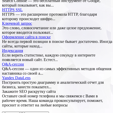
Search Console — это бесплатный инструмент от Google,
который показывает, как вы...
HTTPS SSL
HTTPS — это расширение протокола HTTP, благодаря
которому происходит шифро...
Ключевой запрос
Это слово, словосочетание или даже целое предложение,
которое вводится пользоват...
Оформление сайта в поиске
Не всегда первой позиции в поиске бывает достаточно. Иногда
сайты, которые наход...
Индексация
Если верить статистике, каждую секунду в интернете
появляется новый сайт. Естест...
Q&A-сессии
Q&A-сессии — один из самых эффективных методов общения
наставника со своей а...
Yandex DataLens
Построить простую диаграмму и аналитический отчет для
бизнеса, занести показател...
Закажите SEO
раскрутку сайта
Оставьте свой номер телефона и мы свяжемся с Вами в
рабочее время. Наша команда проконсультирует, поможет,
проснит и ответит на любые вопросы