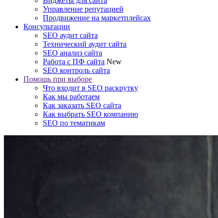
Виджеты для сайта
Управление репутацией
Продвижение на маркетплейсах
Консультации
SEO аудит сайта
Технический аудит сайта
SEO анализ сайта
Работа с ПФ сайта
New
SEO контроль сайта
Помощь при выборе
Что входит в SEO раскрутку
Как мы работаем
Как заказать SEO сайта
Как выбрать SEO компанию
SEO по тематикам