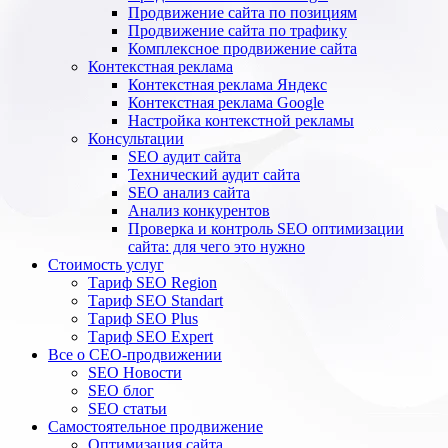
Продвижение сайта по позициям
Продвижение сайта по трафику
Комплексное продвижение сайта
Контекстная реклама
Контекстная реклама Яндекс
Контекстная реклама Google
Настройка контекстной рекламы
Консультации
SEO аудит сайта
Технический аудит сайта
SEO анализ сайта
Анализ конкурентов
Проверка и контроль SEO оптимизации
сайта: для чего это нужно
Стоимость услуг
Тариф SEO Region
Тариф SEO Standart
Тариф SEO Plus
Тариф SEO Expert
Все о СЕО-продвижении
SEO Новости
SEO блог
SEO статьи
Самостоятельное продвижение
Оптимизация сайта