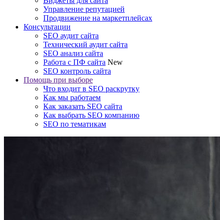
Виджеты для сайта
Управление репутацией
Продвижение на маркетплейсах
Консультации
SEO аудит сайта
Технический аудит сайта
SEO анализ сайта
Работа с ПФ сайта
New
SEO контроль сайта
Помощь при выборе
Что входит в SEO раскрутку
Как мы работаем
Как заказать SEO сайта
Как выбрать SEO компанию
SEO по тематикам