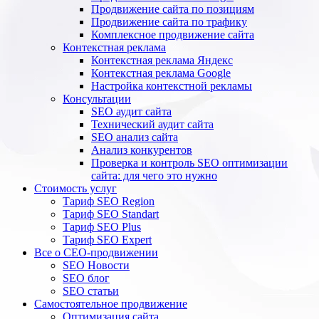
Продвижение сайта по позициям
Продвижение сайта по трафику
Комплексное продвижение сайта
Контекстная реклама
Контекстная реклама Яндекс
Контекстная реклама Google
Настройка контекстной рекламы
Консультации
SEO аудит сайта
Технический аудит сайта
SEO анализ сайта
Анализ конкурентов
Проверка и контроль SEO оптимизации
сайта: для чего это нужно
Стоимость услуг
Тариф SEO Region
Тариф SEO Standart
Тариф SEO Plus
Тариф SEO Expert
Все о СЕО-продвижении
SEO Новости
SEO блог
SEO статьи
Самостоятельное продвижение
Оптимизация сайта