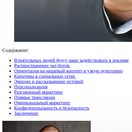
Содержание:
Влиятельных людей будут чаще задействовать в рекламе
Распространение чат-ботов
Ориентация на нишевый контент и узкую аудиторию
Креативы в социальных сетях
Эмоции и рассказывание историй
Персонализация
Разговорный маркетинг
Прямые трансляции
Омниканальный маркетинг
Конфиденциальность и безопасность
Заключение