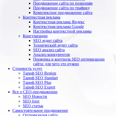
Продвижение сайта по позициям
Продвижение сайта по трафику
Комплексное продвижение сайта
Контекстная реклама
Контекстная реклама Яндекс
Контекстная реклама Google
Настройка контекстной рекламы
Консультации
SEO аудит сайта
Технический аудит сайта
SEO анализ сайта
Анализ конкурентов
Проверка и контроль SEO оптимизации
сайта: для чего это нужно
Стоимость услуг
Тариф SEO Region
Тариф SEO Standart
Тариф SEO Plus
Тариф SEO Expert
Все о СЕО-продвижении
SEO Новости
SEO блог
SEO статьи
Самостоятельное продвижение
Оптимизация сайта