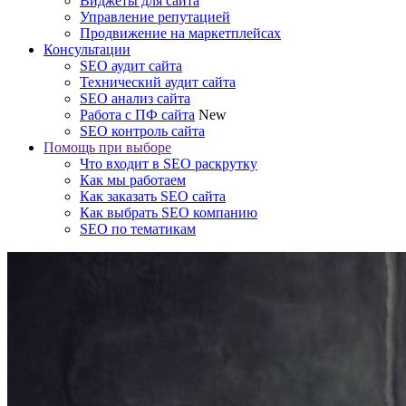
Виджеты для сайта
Управление репутацией
Продвижение на маркетплейсах
Консультации
SEO аудит сайта
Технический аудит сайта
SEO анализ сайта
Работа с ПФ сайта
New
SEO контроль сайта
Помощь при выборе
Что входит в SEO раскрутку
Как мы работаем
Как заказать SEO сайта
Как выбрать SEO компанию
SEO по тематикам