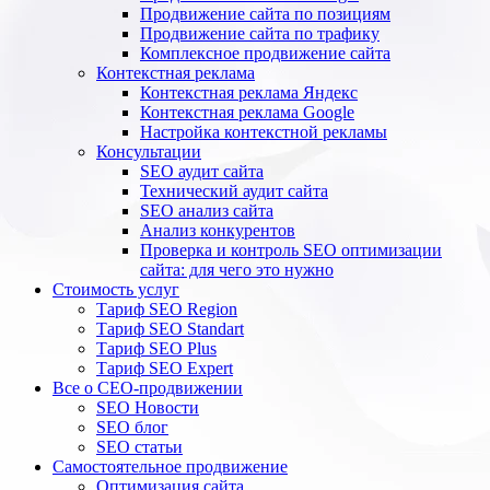
Продвижение сайта по позициям
Продвижение сайта по трафику
Комплексное продвижение сайта
Контекстная реклама
Контекстная реклама Яндекс
Контекстная реклама Google
Настройка контекстной рекламы
Консультации
SEO аудит сайта
Технический аудит сайта
SEO анализ сайта
Анализ конкурентов
Проверка и контроль SEO оптимизации
сайта: для чего это нужно
Стоимость услуг
Тариф SEO Region
Тариф SEO Standart
Тариф SEO Plus
Тариф SEO Expert
Все о СЕО-продвижении
SEO Новости
SEO блог
SEO статьи
Самостоятельное продвижение
Оптимизация сайта