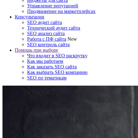
Виджеты для сайта
Управление репутацией
Продвижение на маркетплейсах
Консультации
SEO аудит сайта
Технический аудит сайта
SEO анализ сайта
Работа с ПФ сайта
New
SEO контроль сайта
Помощь при выборе
Что входит в SEO раскрутку
Как мы работаем
Как заказать SEO сайта
Как выбрать SEO компанию
SEO по тематикам