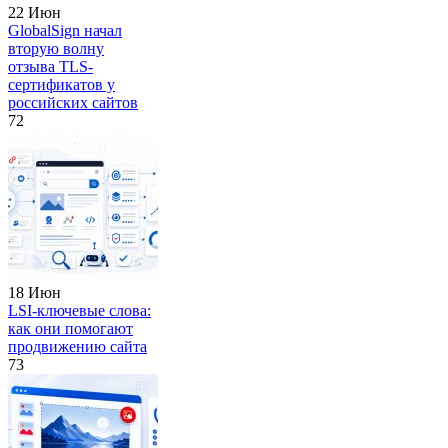
22 Июн
GlobalSign начал
вторую волну
отзыва TLS-
сертификатов у
российских сайтов
72
18 Июн
LSI-ключевые слова:
как они помогают
продвижению сайта
73