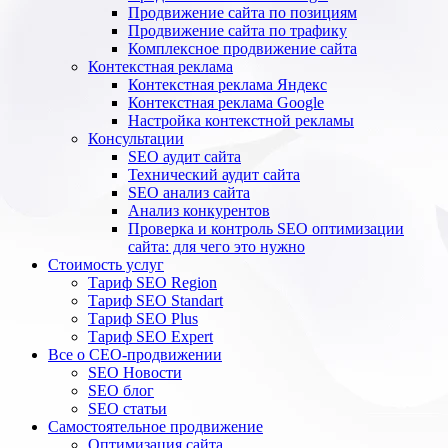
Продвижение сайта по позициям
Продвижение сайта по трафику
Комплексное продвижение сайта
Контекстная реклама
Контекстная реклама Яндекс
Контекстная реклама Google
Настройка контекстной рекламы
Консультации
SEO аудит сайта
Технический аудит сайта
SEO анализ сайта
Анализ конкурентов
Проверка и контроль SEO оптимизации
сайта: для чего это нужно
Стоимость услуг
Тариф SEO Region
Тариф SEO Standart
Тариф SEO Plus
Тариф SEO Expert
Все о СЕО-продвижении
SEO Новости
SEO блог
SEO статьи
Самостоятельное продвижение
Оптимизация сайта