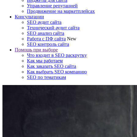
Виджеты для сайта
Управление репутацией
Продвижение на маркетплейсах
Консультации
SEO аудит сайта
Технический аудит сайта
SEO анализ сайта
Работа с ПФ сайта
New
SEO контроль сайта
Помощь при выборе
Что входит в SEO раскрутку
Как мы работаем
Как заказать SEO сайта
Как выбрать SEO компанию
SEO по тематикам