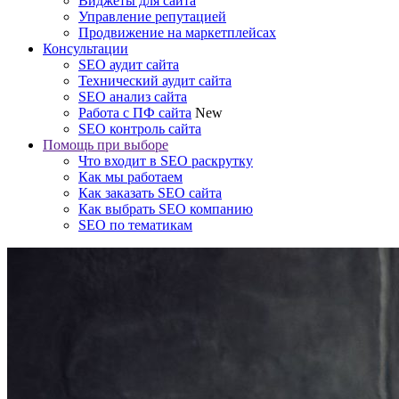
Виджеты для сайта
Управление репутацией
Продвижение на маркетплейсах
Консультации
SEO аудит сайта
Технический аудит сайта
SEO анализ сайта
Работа с ПФ сайта
New
SEO контроль сайта
Помощь при выборе
Что входит в SEO раскрутку
Как мы работаем
Как заказать SEO сайта
Как выбрать SEO компанию
SEO по тематикам