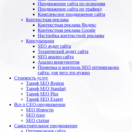
Продвижение сайта по позициям
Продвижение сайта по трафику
Комплексное продвижение сайта
Контекстная реклама
Контекстная реклама Яндекс
Контекстная реклама Google
Настройка контекстной рекламы
Консультации
SEO аудит сайта
Технический аудит сайта
SEO анализ сайта
Анализ конкурентов
Проверка и контроль SEO оптимизации
сайта: для чего это нужно
Стоимость услуг
Тариф SEO Region
Тариф SEO Standart
Тариф SEO Plus
Тариф SEO Expert
Все о СЕО-продвижении
SEO Новости
SEO блог
SEO статьи
Самостоятельное продвижение
Оптимизация сайта