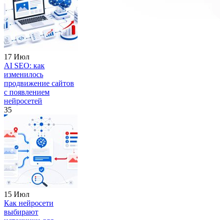
17 Июл
AI SEO: как
изменилось
продвижение сайтов
с появлением
нейросетей
35
15 Июл
Как нейросети
выбирают