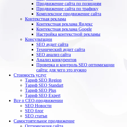
Продвижение сайта по позициям
Продвижение сайта по трафику
Комплексное продвижение сайта
Контекстная реклама
Контекстная реклама Яндекс
Контекстная реклама Google
Настройка контекстной рекламы
Консультации
SEO аудит сайта
Технический аудит сайта
SEO анализ сайта
Анализ конкурентов
Проверка и контроль SEO оптимизации
сайта: для чего это нужно
Стоимость услуг
Тариф SEO Region
Тариф SEO Standart
Тариф SEO Plus
Тариф SEO Expert
Все о СЕО-продвижении
SEO Новости
SEO блог
SEO статьи
Самостоятельное продвижение
Оптимизация сайта