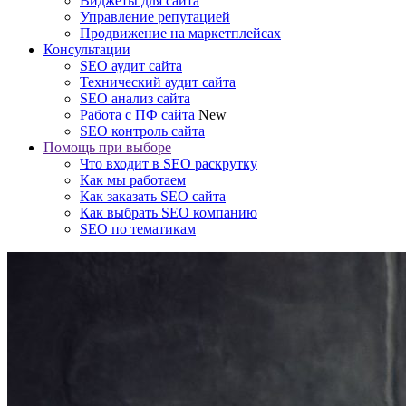
Виджеты для сайта
Управление репутацией
Продвижение на маркетплейсах
Консультации
SEO аудит сайта
Технический аудит сайта
SEO анализ сайта
Работа с ПФ сайта
New
SEO контроль сайта
Помощь при выборе
Что входит в SEO раскрутку
Как мы работаем
Как заказать SEO сайта
Как выбрать SEO компанию
SEO по тематикам