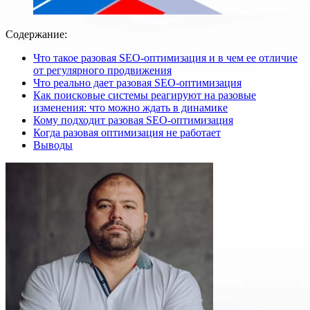
Содержание:
Что такое разовая SEO-оптимизация и в чем ее отличие
от регулярного продвижения
Что реально дает разовая SEO-оптимизация
Как поисковые системы реагируют на разовые
изменения: что можно ждать в динамике
Кому подходит разовая SEO-оптимизация
Когда разовая оптимизация не работает
Выводы