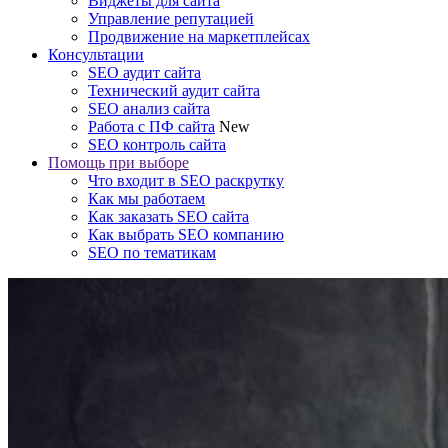
Виджеты для сайта
Управление репутацией
Продвижение на маркетплейсах
Консультации
SEO аудит сайта
Технический аудит сайта
SEO анализ сайта
Работа с ПФ сайта
New
SEO контроль сайта
Помощь при выборе
Что входит в SEO раскрутку
Как мы работаем
Как заказать SEO сайта
Как выбрать SEO компанию
SEO по тематикам