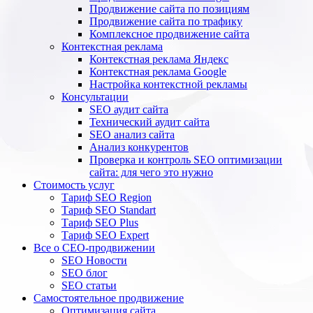
Продвижение сайта по позициям
Продвижение сайта по трафику
Комплексное продвижение сайта
Контекстная реклама
Контекстная реклама Яндекс
Контекстная реклама Google
Настройка контекстной рекламы
Консультации
SEO аудит сайта
Технический аудит сайта
SEO анализ сайта
Анализ конкурентов
Проверка и контроль SEO оптимизации
сайта: для чего это нужно
Стоимость услуг
Тариф SEO Region
Тариф SEO Standart
Тариф SEO Plus
Тариф SEO Expert
Все о СЕО-продвижении
SEO Новости
SEO блог
SEO статьи
Самостоятельное продвижение
Оптимизация сайта