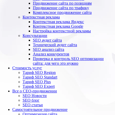
Продвижение сайта по позициям
Продвижение сайта по трафику
Комплексное продвижение сайта
Контекстная реклама
Контекстная реклама Яндекс
Контекстная реклама Google
Настройка контекстной рекламы
Консультации
SEO аудит сайта
Технический аудит сайта
SEO анализ сайта
Анализ конкурентов
Проверка и контроль SEO оптимизации
сайта: для чего это нужно
Стоимость услуг
Тариф SEO Region
Тариф SEO Standart
Тариф SEO Plus
Тариф SEO Expert
Все о СЕО-продвижении
SEO Новости
SEO блог
SEO статьи
Самостоятельное продвижение
Оптимизация сайта