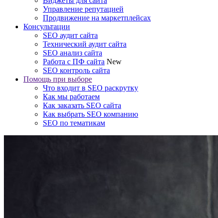
Виджеты для сайта
Управление репутацией
Продвижение на маркетплейсах
Консультации
SEO аудит сайта
Технический аудит сайта
SEO анализ сайта
Работа с ПФ сайта
New
SEO контроль сайта
Помощь при выборе
Что входит в SEO раскрутку
Как мы работаем
Как заказать SEO сайта
Как выбрать SEO компанию
SEO по тематикам