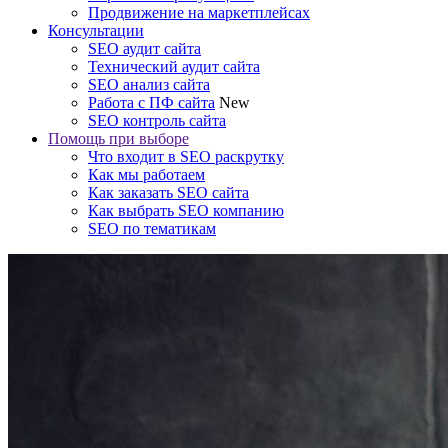
Продвижение на маркетплейсах
Консультации
SEO аудит сайта
Технический аудит сайта
SEO анализ сайта
Работа с ПФ сайта
New
SEO контроль сайта
Помощь при выборе
Что входит в SEO раскрутку
Как мы работаем
Как заказать SEO сайта
Как выбрать SEO компанию
SEO по тематикам