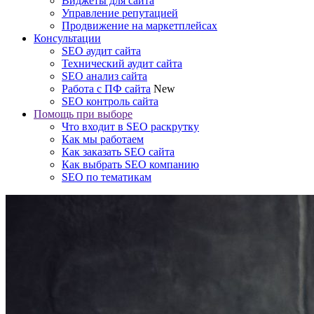
Виджеты для сайта
Управление репутацией
Продвижение на маркетплейсах
Консультации
SEO аудит сайта
Технический аудит сайта
SEO анализ сайта
Работа с ПФ сайта
New
SEO контроль сайта
Помощь при выборе
Что входит в SEO раскрутку
Как мы работаем
Как заказать SEO сайта
Как выбрать SEO компанию
SEO по тематикам