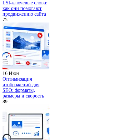
LSI-ключевые слова:
как они помогают
продвижению сайта
75
16 Июн
Оптимизация
изображений для
SEO: форматы,
размеры и скорость
89