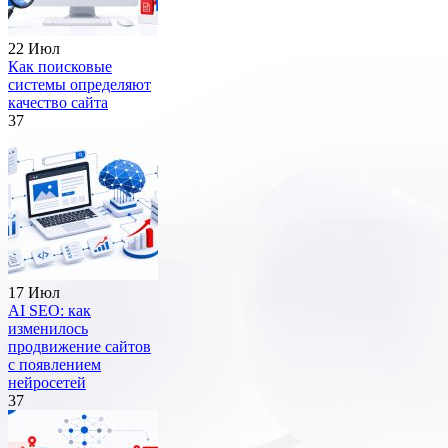
22 Июл
Как поисковые
системы определяют
качество сайта
37
17 Июл
AI SEO: как
изменилось
продвижение сайтов
с появлением
нейросетей
37