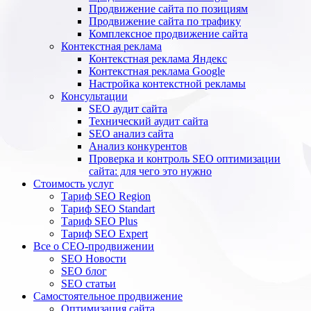
Продвижение сайта по позициям
Продвижение сайта по трафику
Комплексное продвижение сайта
Контекстная реклама
Контекстная реклама Яндекс
Контекстная реклама Google
Настройка контекстной рекламы
Консультации
SEO аудит сайта
Технический аудит сайта
SEO анализ сайта
Анализ конкурентов
Проверка и контроль SEO оптимизации
сайта: для чего это нужно
Стоимость услуг
Тариф SEO Region
Тариф SEO Standart
Тариф SEO Plus
Тариф SEO Expert
Все о СЕО-продвижении
SEO Новости
SEO блог
SEO статьи
Самостоятельное продвижение
Оптимизация сайта