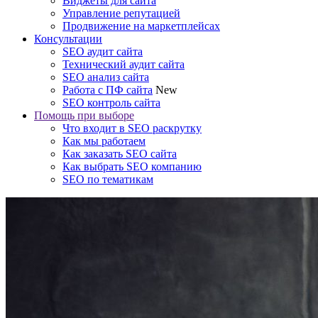
Виджеты для сайта
Управление репутацией
Продвижение на маркетплейсах
Консультации
SEO аудит сайта
Технический аудит сайта
SEO анализ сайта
Работа с ПФ сайта
New
SEO контроль сайта
Помощь при выборе
Что входит в SEO раскрутку
Как мы работаем
Как заказать SEO сайта
Как выбрать SEO компанию
SEO по тематикам