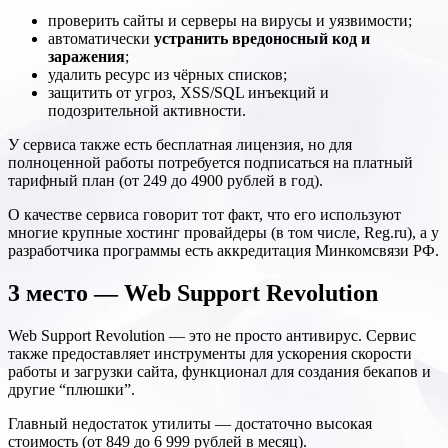
проверить сайты и серверы на вирусы и уязвимости;
автоматически
устранить вредоносный код и
заражения
;
удалить ресурс из чёрных списков;
защитить от угроз, XSS/SQL инъекций и
подозрительной активности.
У сервиса также есть бесплатная лицензия, но для
полноценной работы потребуется подписаться на платный
тарифный план (от 249 до 4900 рублей в год).
О качестве сервиса говорит тот факт, что его используют
многие крупные хостинг провайдеры (в том числе, Reg.ru), а у
разработчика программы есть аккредитация Минкомсвязи РФ.
3 место — Web Support Revolution
Web Support Revolution — это не просто антивирус. Сервис
также предоставляет инструменты для ускорения скорости
работы и загрузки сайта, функционал для создания бекапов и
другие “плюшки”.
Главный недостаток утилиты — достаточно высокая
стоимость (от 849 до 6 999 рублей в месяц).