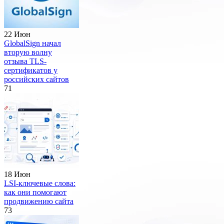
22 Июн
GlobalSign начал
вторую волну
отзыва TLS-
сертификатов у
российских сайтов
71
18 Июн
LSI-ключевые слова:
как они помогают
продвижению сайта
73