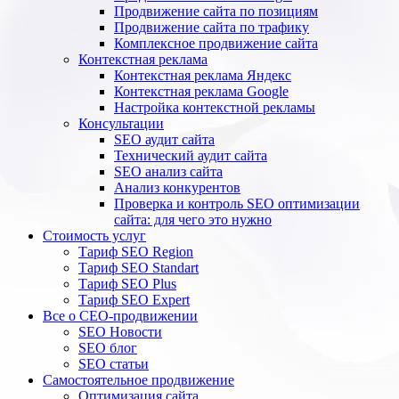
Продвижение сайта по позициям
Продвижение сайта по трафику
Комплексное продвижение сайта
Контекстная реклама
Контекстная реклама Яндекс
Контекстная реклама Google
Настройка контекстной рекламы
Консультации
SEO аудит сайта
Технический аудит сайта
SEO анализ сайта
Анализ конкурентов
Проверка и контроль SEO оптимизации
сайта: для чего это нужно
Стоимость услуг
Тариф SEO Region
Тариф SEO Standart
Тариф SEO Plus
Тариф SEO Expert
Все о СЕО-продвижении
SEO Новости
SEO блог
SEO статьи
Самостоятельное продвижение
Оптимизация сайта