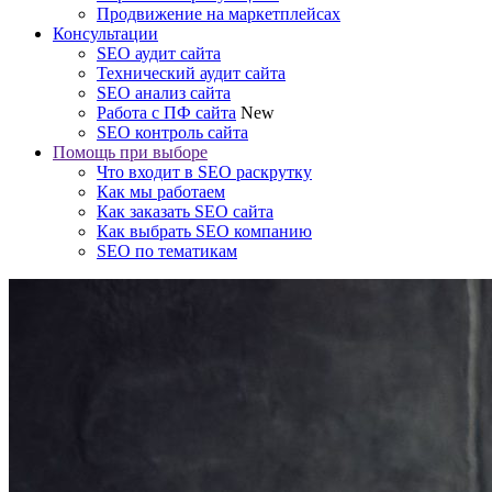
Продвижение на маркетплейсах
Консультации
SEO аудит сайта
Технический аудит сайта
SEO анализ сайта
Работа с ПФ сайта
New
SEO контроль сайта
Помощь при выборе
Что входит в SEO раскрутку
Как мы работаем
Как заказать SEO сайта
Как выбрать SEO компанию
SEO по тематикам