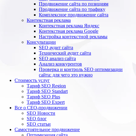
Продвижение сайта по позициям
Продвижение сайта по трафику
Комплексное продвижение сайта
Контекстная реклама
Контекстная реклама Яндекс
Контекстная реклама Google
Настройка контекстной рекламы
Консультации
SEO аудит сайта
Технический аудит сайта
SEO анализ сайта
Анализ конкурентов
Проверка и контроль SEO оптимизации
сайта: для чего это нужно
Стоимость услуг
Тариф SEO Region
Тариф SEO Standart
Тариф SEO Plus
Тариф SEO Expert
Все о СЕО-продвижении
SEO Новости
SEO блог
SEO статьи
Самостоятельное продвижение
Оптимизация сайта