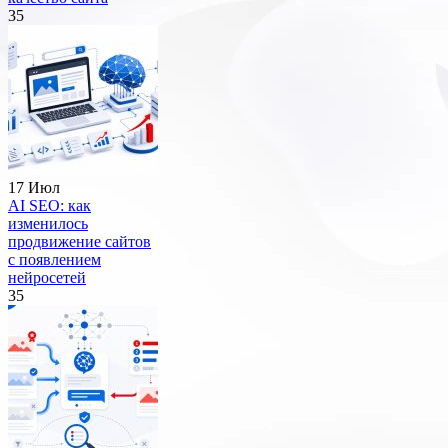
35
17 Июл
AI SEO: как
изменилось
продвижение сайтов
с появлением
нейросетей
35