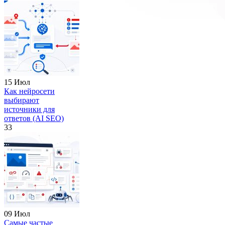
15 Июл
Как нейросети
выбирают
источники для
ответов (AI SEO)
33
09 Июл
Самые частые