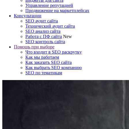
Виджеты для сайта
Управление репутацией
Продвижение на маркетплейсах
Консультации
SEO аудит сайта
Технический аудит сайта
SEO анализ сайта
Работа с ПФ сайта
New
SEO контроль сайта
Помощь при выборе
Что входит в SEO раскрутку
Как мы работаем
Как заказать SEO сайта
Как выбрать SEO компанию
SEO по тематикам