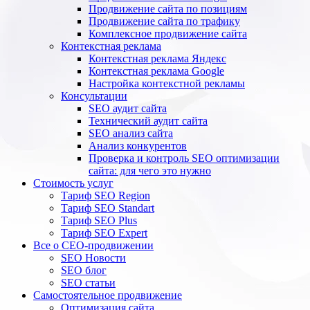
Продвижение сайта по позициям
Продвижение сайта по трафику
Комплексное продвижение сайта
Контекстная реклама
Контекстная реклама Яндекс
Контекстная реклама Google
Настройка контекстной рекламы
Консультации
SEO аудит сайта
Технический аудит сайта
SEO анализ сайта
Анализ конкурентов
Проверка и контроль SEO оптимизации
сайта: для чего это нужно
Стоимость услуг
Тариф SEO Region
Тариф SEO Standart
Тариф SEO Plus
Тариф SEO Expert
Все о СЕО-продвижении
SEO Новости
SEO блог
SEO статьи
Самостоятельное продвижение
Оптимизация сайта