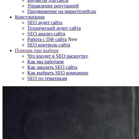
Виджеты для сайта
Управление репутацией
Продвижение на маркетплейсах
Консультации
SEO аудит сайта
Технический аудит сайта
SEO анализ сайта
Работа с ПФ сайта
New
SEO контроль сайта
Помощь при выборе
Что входит в SEO раскрутку
Как мы работаем
Как заказать SEO сайта
Как выбрать SEO компанию
SEO по тематикам