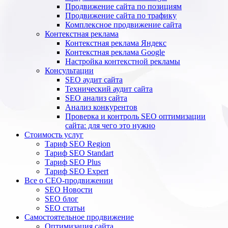
Продвижение сайта по позициям
Продвижение сайта по трафику
Комплексное продвижение сайта
Контекстная реклама
Контекстная реклама Яндекс
Контекстная реклама Google
Настройка контекстной рекламы
Консультации
SEO аудит сайта
Технический аудит сайта
SEO анализ сайта
Анализ конкурентов
Проверка и контроль SEO оптимизации
сайта: для чего это нужно
Стоимость услуг
Тариф SEO Region
Тариф SEO Standart
Тариф SEO Plus
Тариф SEO Expert
Все о СЕО-продвижении
SEO Новости
SEO блог
SEO статьи
Самостоятельное продвижение
Оптимизация сайта