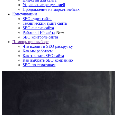
Виджеты для сайта
Управление репутацией
Продвижение на маркетплейсах
Консультации
SEO аудит сайта
Технический аудит сайта
SEO анализ сайта
Работа с ПФ сайта
New
SEO контроль сайта
Помощь при выборе
Что входит в SEO раскрутку
Как мы работаем
Как заказать SEO сайта
Как выбрать SEO компанию
SEO по тематикам