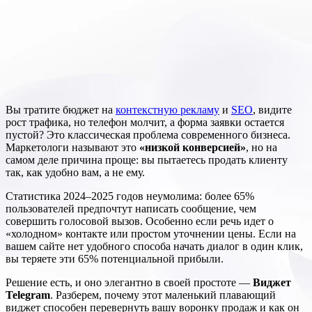
Вы тратите бюджет на
контекстную рекламу
и
SEO
, видите
рост трафика, но телефон молчит, а форма заявки остается
пустой? Это классическая проблема современного бизнеса.
Маркетологи называют это
«низкой конверсией»
, но на
самом деле причина проще: вы пытаетесь продать клиенту
так, как удобно вам, а не ему.
Статистика 2024–2025 годов неумолима: более 65%
пользователей предпочтут написать сообщение, чем
совершить голосовой вызов. Особенно если речь идет о
«холодном» контакте или простом уточнении цены. Если на
вашем сайте нет удобного способа начать диалог в один клик,
вы теряете эти 65% потенциальной прибыли.
Решение есть, и оно элегантно в своей простоте —
Виджет
Telegram
. Разберем, почему этот маленький плавающий
виджет способен перевернуть вашу воронку продаж и как он