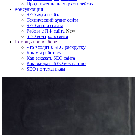
Продвижение на маркетплейсах
Консультации
SEO аудит сайта
Технический аудит сайта
SEO анализ сайта
Работа с ПФ сайта
New
SEO контроль сайта
Помощь при выборе
Что входит в SEO раскрутку
Как мы работаем
Как заказать SEO сайта
Как выбрать SEO компанию
SEO по тематикам