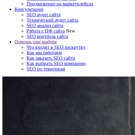
Продвижение на маркетплейсах
Консультации
SEO аудит сайта
Технический аудит сайта
SEO анализ сайта
Работа с ПФ сайта
New
SEO контроль сайта
Помощь при выборе
Что входит в SEO раскрутку
Как мы работаем
Как заказать SEO сайта
Как выбрать SEO компанию
SEO по тематикам