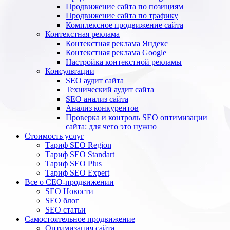
Продвижение сайта по позициям
Продвижение сайта по трафику
Комплексное продвижение сайта
Контекстная реклама
Контекстная реклама Яндекс
Контекстная реклама Google
Настройка контекстной рекламы
Консультации
SEO аудит сайта
Технический аудит сайта
SEO анализ сайта
Анализ конкурентов
Проверка и контроль SEO оптимизации
сайта: для чего это нужно
Стоимость услуг
Тариф SEO Region
Тариф SEO Standart
Тариф SEO Plus
Тариф SEO Expert
Все о СЕО-продвижении
SEO Новости
SEO блог
SEO статьи
Самостоятельное продвижение
Оптимизация сайта