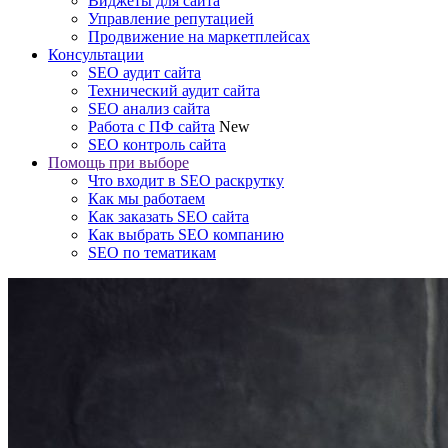
Виджеты для сайта
Управление репутацией
Продвижение на маркетплейсах
Консультации
SEO аудит сайта
Технический аудит сайта
SEO анализ сайта
Работа с ПФ сайта
New
SEO контроль сайта
Помощь при выборе
Что входит в SEO раскрутку
Как мы работаем
Как заказать SEO сайта
Как выбрать SEO компанию
SEO по тематикам