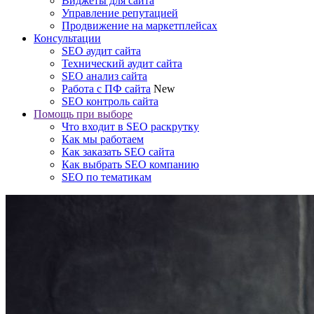
Виджеты для сайта
Управление репутацией
Продвижение на маркетплейсах
Консультации
SEO аудит сайта
Технический аудит сайта
SEO анализ сайта
Работа с ПФ сайта
New
SEO контроль сайта
Помощь при выборе
Что входит в SEO раскрутку
Как мы работаем
Как заказать SEO сайта
Как выбрать SEO компанию
SEO по тематикам