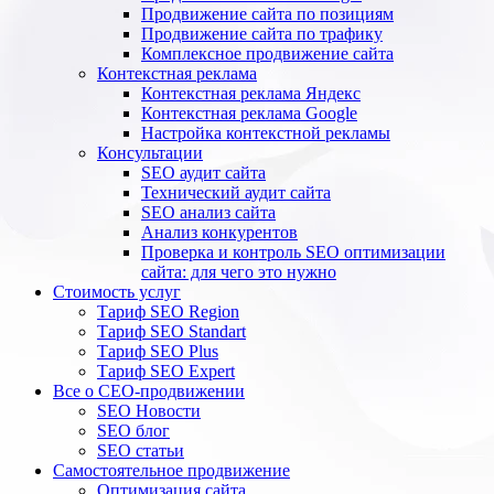
Продвижение сайта по позициям
Продвижение сайта по трафику
Комплексное продвижение сайта
Контекстная реклама
Контекстная реклама Яндекс
Контекстная реклама Google
Настройка контекстной рекламы
Консультации
SEO аудит сайта
Технический аудит сайта
SEO анализ сайта
Анализ конкурентов
Проверка и контроль SEO оптимизации
сайта: для чего это нужно
Стоимость услуг
Тариф SEO Region
Тариф SEO Standart
Тариф SEO Plus
Тариф SEO Expert
Все о СЕО-продвижении
SEO Новости
SEO блог
SEO статьи
Самостоятельное продвижение
Оптимизация сайта