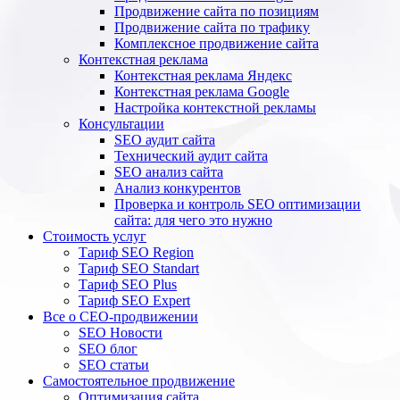
Продвижение сайта по позициям
Продвижение сайта по трафику
Комплексное продвижение сайта
Контекстная реклама
Контекстная реклама Яндекс
Контекстная реклама Google
Настройка контекстной рекламы
Консультации
SEO аудит сайта
Технический аудит сайта
SEO анализ сайта
Анализ конкурентов
Проверка и контроль SEO оптимизации
сайта: для чего это нужно
Стоимость услуг
Тариф SEO Region
Тариф SEO Standart
Тариф SEO Plus
Тариф SEO Expert
Все о СЕО-продвижении
SEO Новости
SEO блог
SEO статьи
Самостоятельное продвижение
Оптимизация сайта