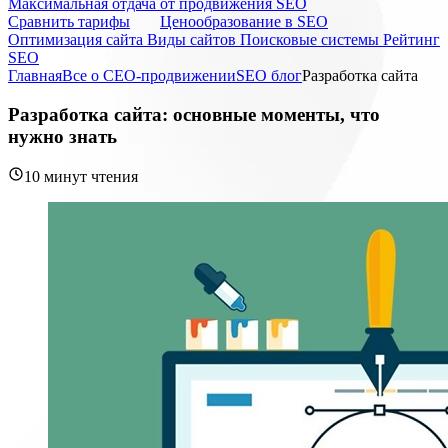
Максимальная отдача от продвижения SEO
Cравнить тарифы
Ценообразование в SEO
Оптимизация сайта
Виды сайтов
Поисковые системы
Рейтинг
SEO
Главная
Все о СЕО-продвижении
SEO блог
Разработка сайта
Разработка сайта: основные моменты, что
нужно знать
10 минут чтения