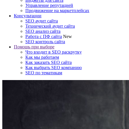
Виджеты для сайта
Управление репутацией
Продвижение на маркетплейсах
Консультации
SEO аудит сайта
Технический аудит сайта
SEO анализ сайта
Работа с ПФ сайта
New
SEO контроль сайта
Помощь при выборе
Что входит в SEO раскрутку
Как мы работаем
Как заказать SEO сайта
Как выбрать SEO компанию
SEO по тематикам