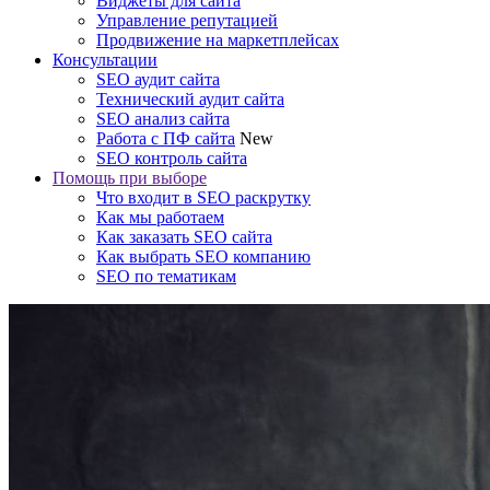
Виджеты для сайта
Управление репутацией
Продвижение на маркетплейсах
Консультации
SEO аудит сайта
Технический аудит сайта
SEO анализ сайта
Работа с ПФ сайта
New
SEO контроль сайта
Помощь при выборе
Что входит в SEO раскрутку
Как мы работаем
Как заказать SEO сайта
Как выбрать SEO компанию
SEO по тематикам