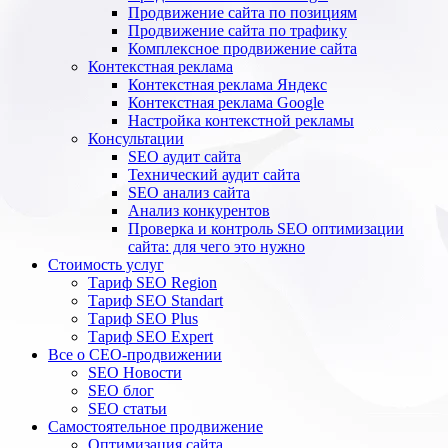
Продвижение сайта по позициям
Продвижение сайта по трафику
Комплексное продвижение сайта
Контекстная реклама
Контекстная реклама Яндекс
Контекстная реклама Google
Настройка контекстной рекламы
Консультации
SEO аудит сайта
Технический аудит сайта
SEO анализ сайта
Анализ конкурентов
Проверка и контроль SEO оптимизации
сайта: для чего это нужно
Стоимость услуг
Тариф SEO Region
Тариф SEO Standart
Тариф SEO Plus
Тариф SEO Expert
Все о СЕО-продвижении
SEO Новости
SEO блог
SEO статьи
Самостоятельное продвижение
Оптимизация сайта