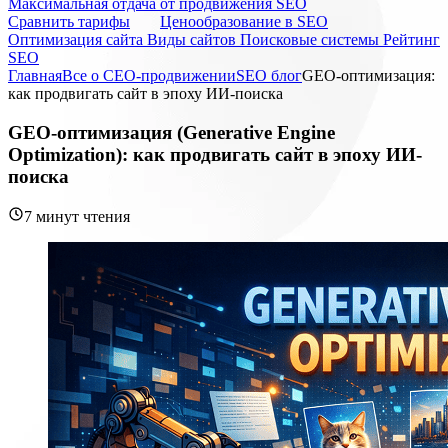
Максимальная отдача от продвижения SEO
Cравнить тарифы
Ценообразование в SEO
Оптимизация сайта
Виды сайтов
Поисковые системы
Рейтинг
SEO
Главная
Все о СЕО-продвижении
SEO блог
GEO-оптимизация:
как продвигать сайт в эпоху ИИ-поиска
GEO-оптимизация (Generative Engine
Optimization): как продвигать сайт в эпоху ИИ-
поиска
7 минут чтения