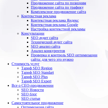
Продвижение сайта по позициям
Продвижение сайта по трафику
Комплексное продвижение сайта
Контекстная реклама
Контекстная реклама Яндекс
Контекстная реклама Google
Настройка контекстной рекламы
Консультации
SEO аудит сайта
Технический аудит сайта
SEO анализ сайта
Анализ конкурентов
Проверка и контроль SEO оптимизации
сайта: для чего это нужно
Стоимость услуг
Тариф SEO Region
Тариф SEO Standart
Тариф SEO Plus
Тариф SEO Expert
Все о СЕО-продвижении
SEO Новости
SEO блог
SEO статьи
Самостоятельное продвижение
Оптимизация сайта