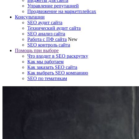
Виджеты для сайта
Управление репутацией
Продвижение на маркетплейсах
Консультации
SEO аудит сайта
Технический аудит сайта
SEO анализ сайта
Работа с ПФ сайта
New
SEO контроль сайта
Помощь при выборе
Что входит в SEO раскрутку
Как мы работаем
Как заказать SEO сайта
Как выбрать SEO компанию
SEO по тематикам