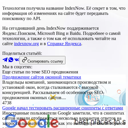
Технология получила название IndexNow. Её секрет в том, что
информация об изменениях на сайте будет передавать
поисковику по API.
На сегодняшний день IndexNow поддерживается
Яндекс.Поиском, Microsoft Bing и Baidu. Подробнее о самой
технологии, а также о том как её использовать читайте на
сайте
indexnow.org
и в
Справке Яндекса
.
Поделиться статьёй:
Скопировать ссылку
Мы в соцсетях:
Еще статьи по теме SEO продвижения
Продвижение сайтов оконной тематики
Владельцы компаний, занимающихся производством и
установкой окон, всегда сталкиваются с высокой
конкуренцией. Рассказываем об особенностях SEO-
продвижения оконных сайтов....
4738
Google начал тестировать расширенные сниппеты с ответами
Иностранные пользователи Google заметили, что в сниппетах
сайтов начали отображаться несколько вариантов ответов на
запрос пользователя. О том, как это выглядит и каким образом