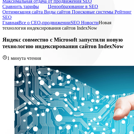
Максимальная отдача от продвижения SEO
Cравнить тарифы
Ценообразование в SEO
Оптимизация сайта
Виды сайтов
Поисковые системы
Рейтинг
SEO
Главная
Все о СЕО-продвижении
SEO Новости
Новая
технология индексирования сайтов IndexNow
Яндекс совместно с Microsoft запустили новую
технологию индексирования сайтов IndexNow
1 минута чтения