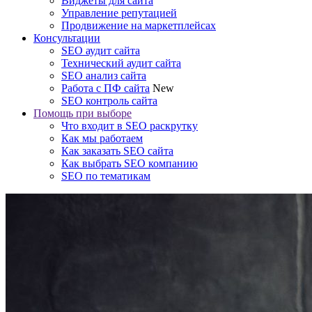
Виджеты для сайта
Управление репутацией
Продвижение на маркетплейсах
Консультации
SEO аудит сайта
Технический аудит сайта
SEO анализ сайта
Работа с ПФ сайта
New
SEO контроль сайта
Помощь при выборе
Что входит в SEO раскрутку
Как мы работаем
Как заказать SEO сайта
Как выбрать SEO компанию
SEO по тематикам