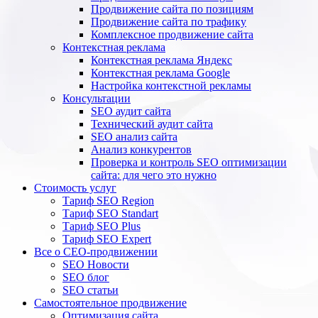
Продвижение сайта по позициям
Продвижение сайта по трафику
Комплексное продвижение сайта
Контекстная реклама
Контекстная реклама Яндекс
Контекстная реклама Google
Настройка контекстной рекламы
Консультации
SEO аудит сайта
Технический аудит сайта
SEO анализ сайта
Анализ конкурентов
Проверка и контроль SEO оптимизации
сайта: для чего это нужно
Стоимость услуг
Тариф SEO Region
Тариф SEO Standart
Тариф SEO Plus
Тариф SEO Expert
Все о СЕО-продвижении
SEO Новости
SEO блог
SEO статьи
Самостоятельное продвижение
Оптимизация сайта