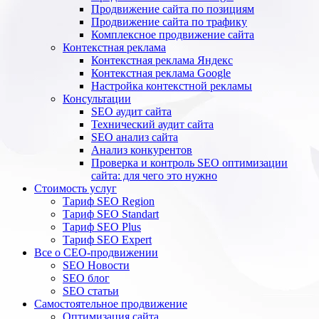
Продвижение сайта по позициям
Продвижение сайта по трафику
Комплексное продвижение сайта
Контекстная реклама
Контекстная реклама Яндекс
Контекстная реклама Google
Настройка контекстной рекламы
Консультации
SEO аудит сайта
Технический аудит сайта
SEO анализ сайта
Анализ конкурентов
Проверка и контроль SEO оптимизации
сайта: для чего это нужно
Стоимость услуг
Тариф SEO Region
Тариф SEO Standart
Тариф SEO Plus
Тариф SEO Expert
Все о СЕО-продвижении
SEO Новости
SEO блог
SEO статьи
Самостоятельное продвижение
Оптимизация сайта