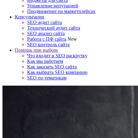
Виджеты для сайта
Управление репутацией
Продвижение на маркетплейсах
Консультации
SEO аудит сайта
Технический аудит сайта
SEO анализ сайта
Работа с ПФ сайта
New
SEO контроль сайта
Помощь при выборе
Что входит в SEO раскрутку
Как мы работаем
Как заказать SEO сайта
Как выбрать SEO компанию
SEO по тематикам